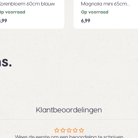
Korenbloem 60cm blauw
Magnolia mini 65cm
lichtroze
Op voorraad
Op voorraad
,99
6,99
s.
Klantbeoordelingen
Wees de eerste om een beoordeling te schrijven