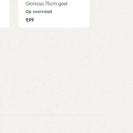
Gloriosa 75cm geel
Viburnum 7
Op voorraad
Op voorraad
9,99
11,99