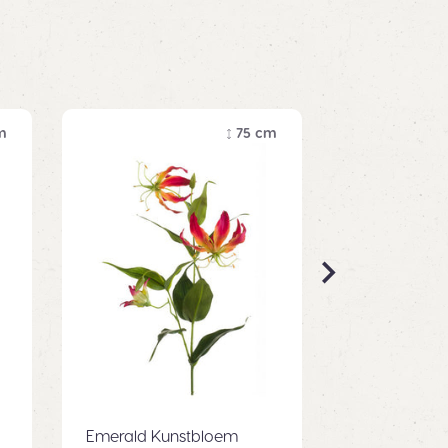
m
75 cm
Emerald Kunstbloem
Emerald Ku