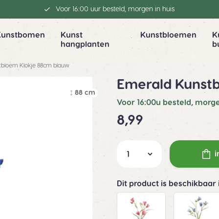
Voor 16:00 uur besteld, morgen in huis
Kunstbomen
Kunst
Kunstbloemen
K
hangplanten
b
tbloem Klokje 88cm blauw
Emerald Kunst
88 cm
Voor 16:00u besteld, morge
8,99
i
Dit product is beschikbaar