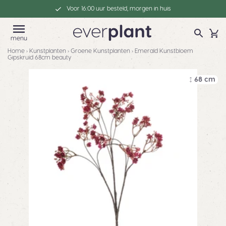
Voor 16:00 uur besteld, morgen in huis
menu
Home
›
Kunstplanten
›
Groene Kunstplanten
›
Emerald Kunstbloem
Gipskruid 68cm beauty
68 cm