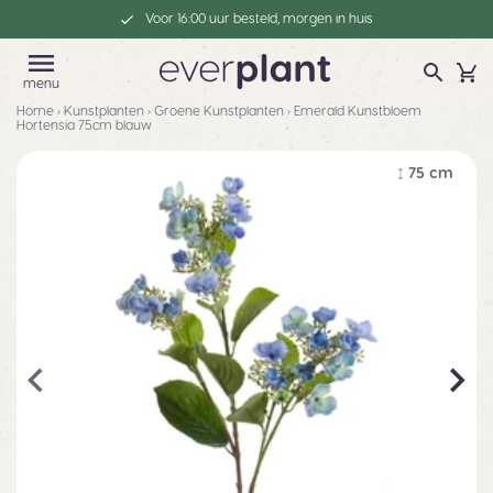
Voor 16:00 uur besteld, morgen in huis
menu
Home
›
Kunstplanten
›
Groene Kunstplanten
›
Emerald Kunstbloem
Hortensia 75cm blauw
75 cm