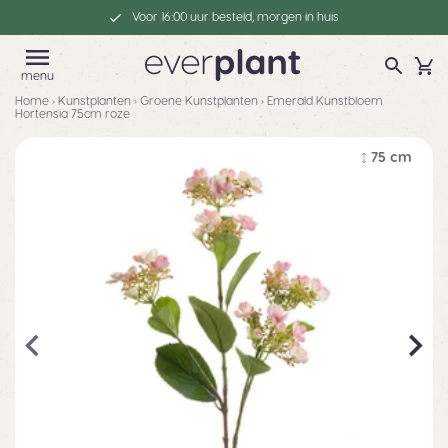
Voor 16:00 uur besteld, morgen in huis
menu
Home
›
Kunstplanten
›
Groene Kunstplanten
›
Emerald Kunstbloem
Hortensia 75cm roze
75 cm