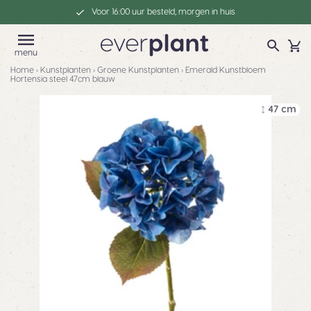
Voor 16:00 uur besteld, morgen in huis
menu
Home
›
Kunstplanten
›
Groene Kunstplanten
›
Emerald Kunstbloem
Hortensia steel 47cm blauw
47 cm