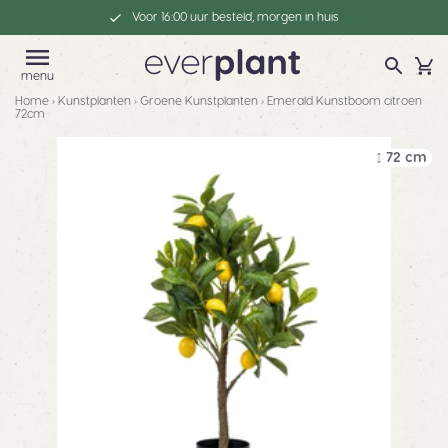
Voor 16:00 uur besteld, morgen in huis
menu
Home
›
Kunstplanten
›
Groene Kunstplanten
›
Emerald Kunstboom citroen
72cm
72 cm