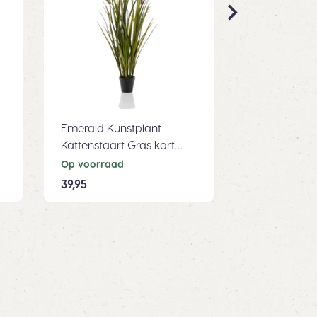
Emerald Kunstplant
Emerald Kun
Kattenstaart Gras kort
Rudbeckia Gr
85cm
oranje 60c
Op voorraad
Op voorraad
39,95
18,99