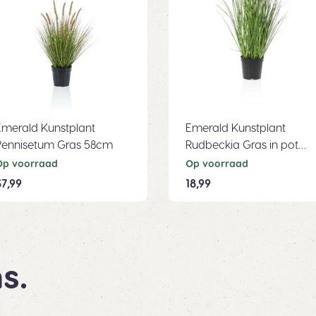
Emerald Kunstplant
Emerald Kunstplant
Pennisetum Gras 58cm
Rudbeckia Gras in pot
paars 60cm
Op voorraad
Op voorraad
37,99
18,99
s.