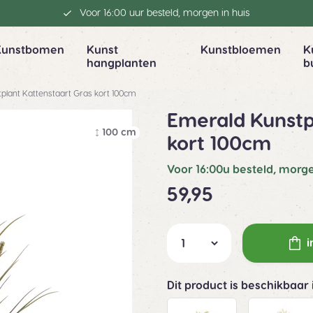
Voor 16:00 uur besteld, morgen in huis
Kunstbomen
Kunst
Kunstbloemen
K
hangplanten
b
plant Kattenstaart Gras kort 100cm
Emerald Kunstp
100 cm
kort 100cm
Voor 16:00u besteld, morge
59,95
i
Dit product is beschikbaar