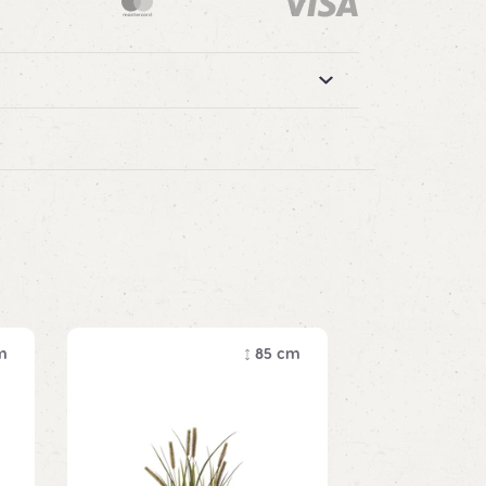
m
85 cm