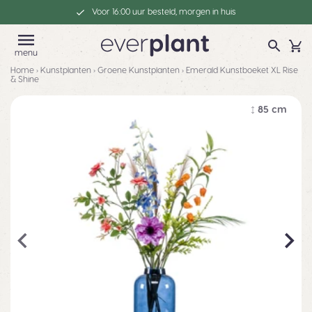
Voor 16:00 uur besteld, morgen in huis
menu
Home
›
Kunstplanten
›
Groene Kunstplanten
›
Emerald Kunstboeket XL Rise
& Shine
85 cm