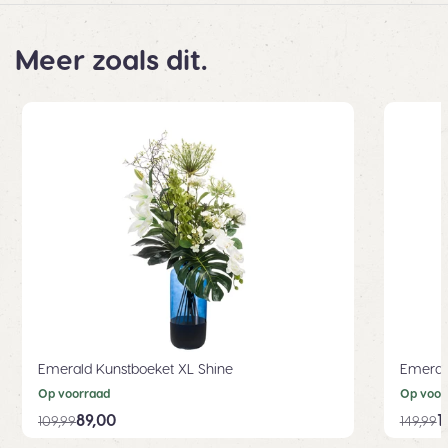
Meer zoals dit.
Emerald Kunstboeket XL Shine
Emerald
Op voorraad
Op voor
89,00
1
109,99
149,99