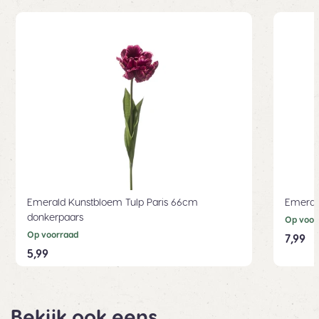
Emerald Kunstbloem Tulp Paris 66cm
Emeral
donkerpaars
Op voor
Op voorraad
7,99
5,99
Bekijk ook eens.