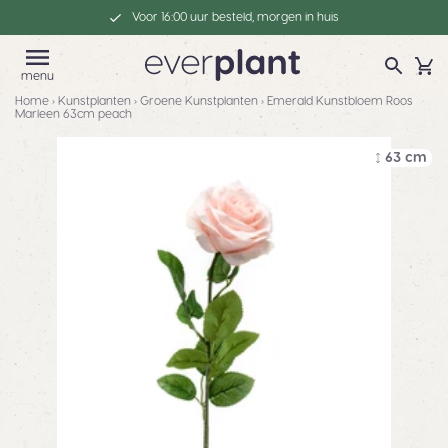
Voor 16:00 uur besteld, morgen in huis
menu
Home
›
Kunstplanten
›
Groene Kunstplanten
›
Emerald Kunstbloem Roos
Marleen 63cm peach
63 cm