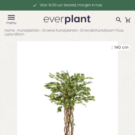
Voor 16:00 uur besteld, morgen in huis
menu
Home
›
Kunstplanten
›
Groene Kunstplanten
›
Emerald Kunstboom Ficus
Liana 140cm
140 cm