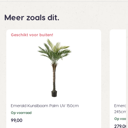
Meer zoals dit.
Geschikt voor buiten!
Emerald Kunstboom Palm UV 150cm
Emeral
245cm
Op voorraad
Op voor
99,00
279,00