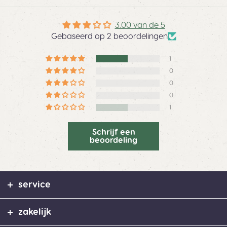
3.00 van de 5
Gebaseerd op 2 beoordelingen
1
0
0
0
1
Schrijf een
beoordeling
service
zakelijk