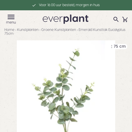
Voor 16:00 uur besteld, morgen in huis
menu
Home
›
Kunstplanten
›
Groene Kunstplanten
›
Emerald Kunsttak Eucalyptus
75cm
75 cm