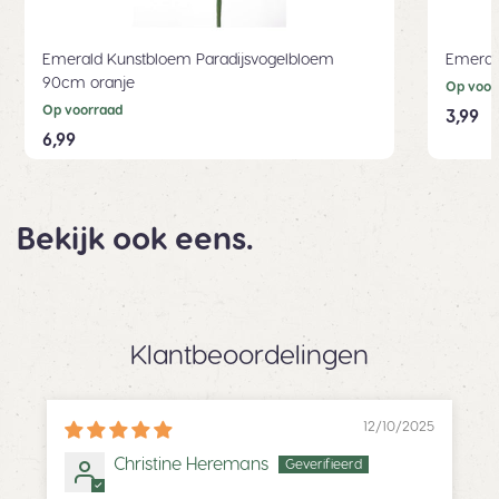
Emerald Kunstbloem Paradijsvogelbloem
Emeral
90cm oranje
Op voor
Op voorraad
3,99
6,99
Bekijk ook eens.
Klantbeoordelingen
12/10/2025
Christine Heremans