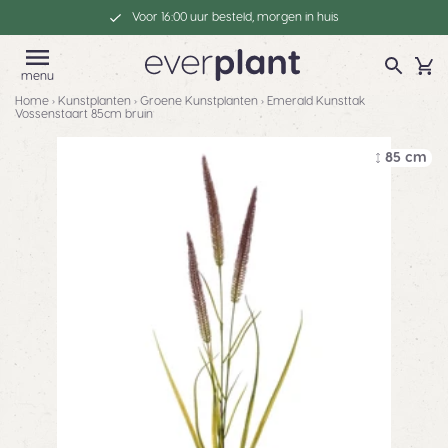
Voor 16:00 uur besteld, morgen in huis
menu
Home
›
Kunstplanten
›
Groene Kunstplanten
›
Emerald Kunsttak
Vossenstaart 85cm bruin
85 cm