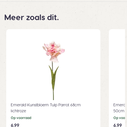
Meer zoals dit.
Emerald Kunstbloem Tulp Parrot 68cm
Emeral
lichtroze
50cm w
Op voorraad
Op voor
6,99
6,99