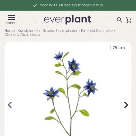
Voor 16:00 uur besteld, morgen in huis
menu
Home
›
Kunstplanten
›
Groene Kunstplanten
›
Emerald Kunstbloem
Clematis 75cm blauw
75 cm