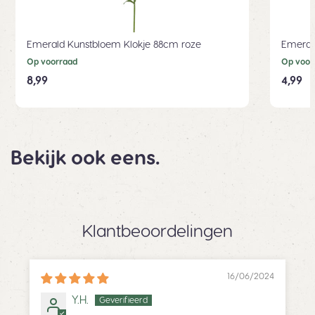
Emerald Kunstbloem Klokje 88cm roze
Emeral
Op voorraad
Op voor
8,99
4,99
Bekijk ook eens.
Klantbeoordelingen
16/06/2024
Y.H.